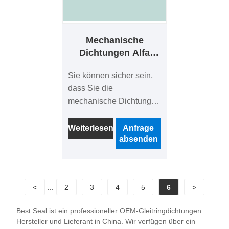
Mechanische
Dichtungen Alfa
Laval AL-31.7
Sie können sicher sein,
dass Sie die
mechanische Dichtung
AL-31.7 von Alfa Laval in
unserem Werk kaufen.
Weiterlesen
Anfrage
absenden
Suchen Sie einen
zuverlässigen Hersteller
und Lieferanten für
mechanische Dichtungen
<
...
2
3
4
5
6
>
in China? Suchen Sie
nicht weiter! Ningbo Best
Best Seal ist ein professioneller OEM-Gleitringdichtungen
Seals Co., Ltd. ist ein
Hersteller und Lieferant in China. Wir verfügen über ein
führendes Unternehmen,