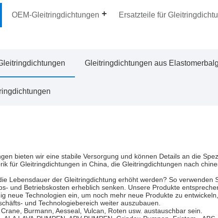
OEM-Gleitringdichtungen
Ersatzteile für Gleitringdich
Gleitringdichtungen
Gleitringdichtungen aus Elastomerbal
ringdichtungen
ungen bieten wir eine stabile Versorgung und können Details an die Spez
rik für Gleitringdichtungen in China, die Gleitringdichtungen nach chi
d die Lebensdauer der Gleitringdichtung erhöht werden? So verwenden 
riebs- und Betriebskosten erheblich senken. Unsere Produkte entspre
ig neue Technologien ein, um noch mehr neue Produkte zu entwickeln
chäfts- und Technologiebereich weiter auszubauen.
n Crane, Burmann, Aesseal, Vulcan, Roten usw. austauschbar sein.