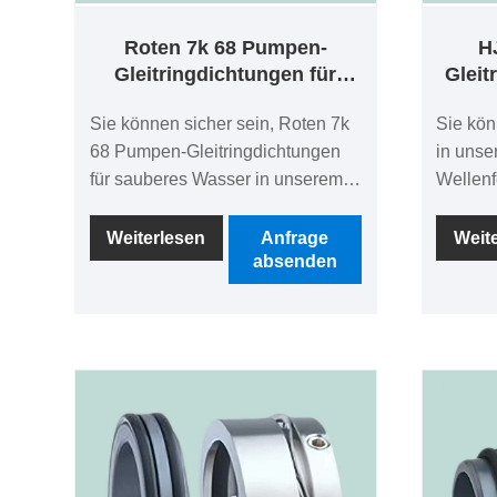
Roten 7k 68 Pumpen-
H
Gleitringdichtungen für
Gleit
sauberes Wasser
fü
Sie können sicher sein, Roten 7k
Sie kön
68 Pumpen-Gleitringdichtungen
in uns
für sauberes Wasser in unserem
Wellenf
Werk zu kaufen.
als Ers
Suchen Sie einen zuverlässigen
kaufen.
Weiterlesen
Anfrage
Weit
absenden
Hersteller und Lieferanten für
Suchen 
mechanische Dichtungen in
Herstel
China? Suchen Sie nicht weiter!
mechan
Ningbo Best Seals Co., Ltd. ist ein
China? 
führendes Unternehmen, das
Ningbo 
hochwertige OME-
führen
Gleitringdichtungen anbietet.
hochwe
Gleitri