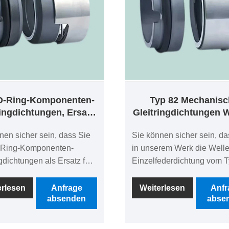
O-Ring-Komponenten-
Typ 82 Mechanisc
ringdichtungen, Ersatz
Gleitringdichtungen W
 Eagle Burgmann H7N
Einzelfederdicht
nen sicher sein, dass Sie
Sie können sicher sein, da
Ring-Komponenten-
in unserem Werk die Welle
ngdichtungen als Ersatz für
Einzelfederdichtung vom T
Burgmann H7N-
mit mechanischer
ngdichtungen in unserem
Gleitringdichtung kaufen.
erlesen
Anfrage
Weiterlesen
Anfr
absenden
abse
ufen.
Suchen Sie einen zuverlä
Sie einen zuverlässigen
Hersteller und Lieferanten 
ler und Lieferanten für
mechanische Dichtungen i