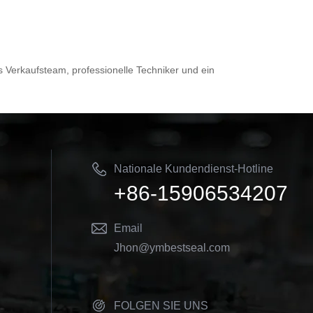
eiter!
China? Suchen Sie nicht weiter!
 ist ein
Ningbo Best Seals Co., Ltd. ist ein
as
führendes Unternehmen, das
hochwertige OME-
es Verkaufsteam, professionelle Techniker und ein
t.
Gleitringdichtungen anbietet.
Nationale Kundendienst-Hotline
+86-15906534207
Email
Jhon@ymbestseal.com
FOLGEN SIE UNS