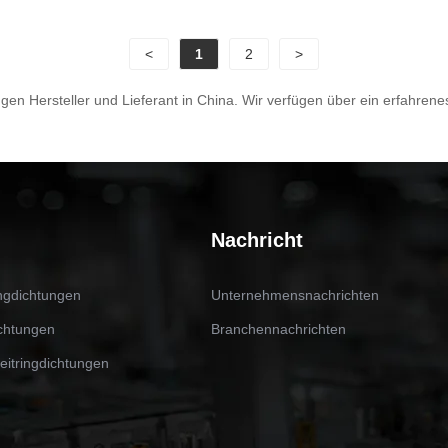
ische Dichtungen in
China? Suchen Sie nicht w
Suchen Sie nicht weiter!
Ningbo Best Seals Co., Ltd.
<
1
2
>
Best Seals Co., Ltd. ist ein
führendes Unternehmen, d
des Unternehmen, das
hochwertige OME-
ungen Hersteller und Lieferant in China. Wir verfügen über ein erfahren
rtige OME-
Gleitringdichtungen anbiete
ngdichtungen anbietet.
Nachricht
ingdichtungen
Unternehmensnachrichten
chtungen
Branchennachrichten
leitringdichtungen