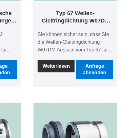
sche
Typ 67 Wellen-
ungen
Gleitringdichtung W07DM
mpe
Aesseal Gleitringdichtung
B2
Sie können sicher sein, dass Sie
für Balgpumpe
die Wellen-Gleitringdichtung
für
W07DM Aesseal vom Typ 67 für
rem
Balgpumpen in unserem Werk
kaufen.
age
Weiterlesen
Anfrage
nden
absenden
ssigen
Suchen Sie einen zuverlässigen
für
Hersteller und Lieferanten für
n
mechanische Dichtungen in
eiter!
China? Suchen Sie nicht weiter!
 ist ein
Ningbo Best Seals Co., Ltd. ist ein
as
führendes Unternehmen, das
hochwertige OME-
t.
Gleitringdichtungen anbietet.