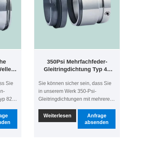
he
350Psi Mehrfachfeder-
ellen-
Gleitringdichtung Typ 40
ung
Vulcan-Gleitringdichtungen
ss Sie
Sie können sicher sein, dass Sie
n-
in unserem Werk 350-Psi-
yp 82
Gleitringdichtungen mit mehreren
Federn vom Typ 40 Vulcan
kaufen.
age
Weiterlesen
Anfrage
nden
absenden
ssigen
Suchen Sie einen zuverlässigen
für
Hersteller und Lieferanten für
n
mechanische Dichtungen in