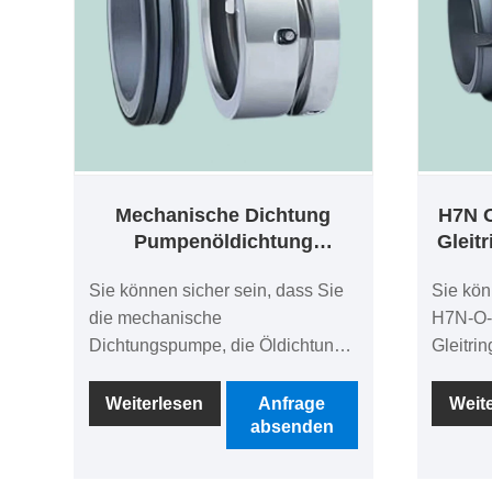
Mechanische Dichtung
H7N 
Pumpenöldichtung
Gleit
Unwuchtwellendichtung 68A
für
Sie können sicher sein, dass Sie
Sie kön
Burgmann M7ks60 Dichtung
die mechanische
H7N-O-
Aesseal W01-Tl Sealjohnson
Dichtungspumpe, die Öldichtung,
Tl Dichtung
Gleitri
die unausgeglichene
Eagle 
Wellendichtung 68A, die
Gleitri
Weiterlesen
Anfrage
Weit
absenden
Burgmann M7ks60-Dichtung, die
Werk ka
Aesseal W01-Tl Sealjohnson Tl-
Suchen 
Dichtung in unserem Werk kaufen.
Herstel