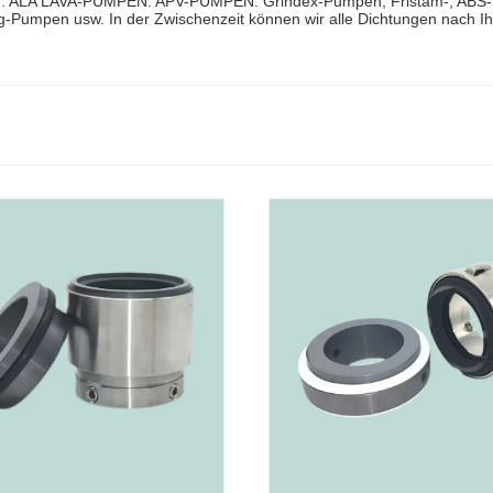
N. ALA LAVA-PUMPEN. APV-PUMPEN. Grindex-Pumpen, Fristam-, ABS-, 
ng-Pumpen usw. In der Zwischenzeit können wir alle Dichtungen nach I