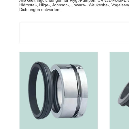
Alle Gleitringdichtungen für Flygt-Pumpen, CRN32-PUMPE
Hidrostal-, Hilge-, Johnson-, Lowara-, Waukesha-, Vogelsa
Dichtungen entwerfen.