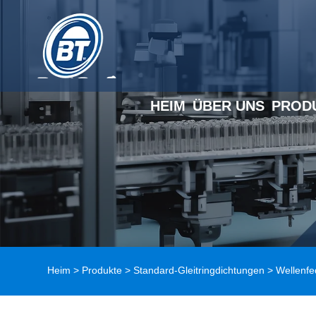
HEIM
ÜBER UNS
PROD
Heim
>
Produkte
>
Standard-Gleitringdichtungen
> Wellenfe