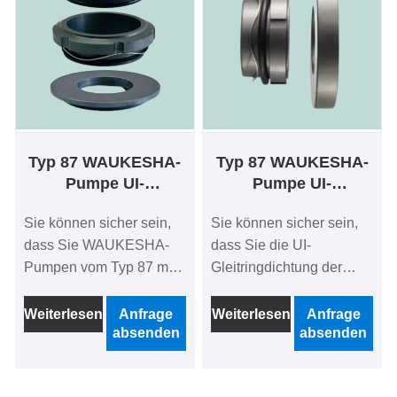
führendes Unternehmen,
nicht weiter! Ningbo Best
das hochwertige OME-
Seals Co., Ltd. ist ein
Gleitringdichtungen
führendes Unternehmen,
anbietet.
das hochwertige OME-
Gleitringdichtungen
anbietet.
Typ 87 WAUKESHA-
Typ 87 WAUKESHA-
Pumpe UI-
Pumpe UI-
Gleitringdichtung mit
Gleitringdichtung
Sie können sicher sein,
Sie können sicher sein,
Doppeldichtungen
dass Sie WAUKESHA-
dass Sie die UI-
Pumpen vom Typ 87 mit
Gleitringdichtung der
UI-Gleitringdichtung und
WAUKESHA-Pumpe
Doppeldichtungen in
vom Typ 87 in unserem
Weiterlesen
Anfrage
Weiterlesen
Anfrage
absenden
absenden
unserem Werk kaufen.
Werk kaufen.
Suchen Sie einen
Suchen Sie einen
zuverlässigen Hersteller
zuverlässigen Hersteller