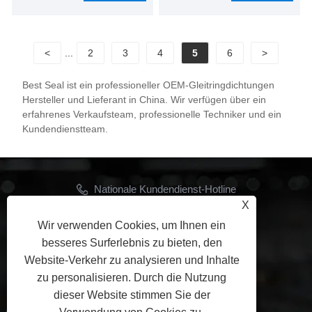
Suchen Sie einen
Pump Mechanical Seal in
zuverlässigen Hersteller
unserem Werk kaufen.
und Lieferanten für
Suchen Sie einen
<
...
2
3
4
5
6
>
mechanische Dichtungen
zuverlässigen Hersteller
in China? Suchen Sie
und Lieferanten für
Best Seal ist ein professioneller OEM-Gleitringdichtungen
nicht weiter! Ningbo Best
mechanische Dichtungen
Hersteller und Lieferant in China. Wir verfügen über ein
Seals Co., Ltd. ist ein
in China? Suchen Sie
erfahrenes Verkaufsteam, professionelle Techniker und ein
führendes Unternehmen,
nicht weiter! Ningbo Best
Kundendienstteam.
das hochwertige OME-
Seals Co., Ltd. ist ein
Gleitringdichtungen
führendes Unternehmen,
anbietet.
das hochwertige OME-
Nationale Kundendienst-Hotline
Gleitringdichtungen
X
+86-15906534207
anbietet.
Wir verwenden Cookies, um Ihnen ein
Email
besseres Surferlebnis zu bieten, den
Jhon@ymbestseal.com
Website-Verkehr zu analysieren und Inhalte
zu personalisieren. Durch die Nutzung
FOLGEN SIE UNS
dieser Website stimmen Sie der