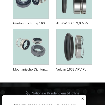
Gleitringdichtung 160 APV World Pump Seal AES Tow Gleitringdichtung
AES W09 CL 3,0 MPa APV Pumpendichtung für APV Howard Clean Line Pumpe
Mechanische Dichtung 160 A für Aesseal TOW Dichtung 25 mm 35 mm für Sanitärpumpe
Vulcan 1632 APV Pumpendichtung 15 m/S​ Tauchpumpendichtung
Nationale Kundendienst-Hotline
X
+86-15906534207