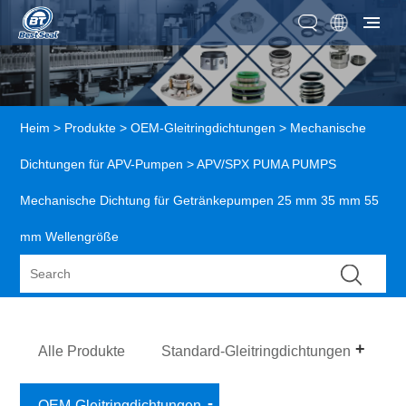
Heim
>
Produkte
>
OEM-Gleitringdichtungen
>
Mechanische
Dichtungen für APV-Pumpen
> APV/SPX PUMA PUMPS
Mechanische Dichtung für Getränkepumpen 25 mm 35 mm 55
mm Wellengröße
Alle Produkte
Standard-Gleitringdichtungen
OEM-Gleitringdichtungen